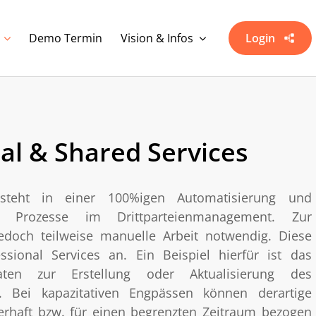
Demo Termin
Vision & Infos
Login
al & Shared Services
esteht in einer 100%igen Automatisierung und
ler Prozesse im Drittparteienmanagement. Zur
edoch teilweise manuelle Arbeit notwendig. Diese
ssional Services an. Ein Beispiel hierfür ist das
ten zur Erstellung oder Aktualisierung des
rs. Bei kapazitativen Engpässen können derartige
rhaft bzw. für einen begrenzten Zeitraum bezogen