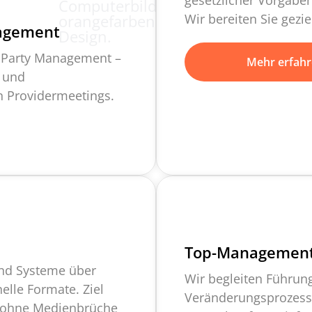
gesetzlicher Vorgaben
Wir bereiten Sie gezie
nagement
d Party Management –
Mehr erfah
- und
n Providermeetings.
Top-Management
und Systeme über
Wir begleiten Führun
elle Formate. Ziel
Veränderungsprozess
e ohne Medienbrüche