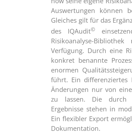
how seine eigene Risikoana
Auswertungen können bel
Gleiches gilt für das Erg
©
des IQAudit
einsetzen
Risikoanalyse-Bibliothe
Verfügung. Durch eine Ric
konkret benannte Prozes
enormen Qualitätssteiger
führt. Ein differenziert
Änderungen nur von eine
zu lassen. Die durch di
Ergebnisse stehen in mod
Ein flexibler Export ermög
Dokumentation.